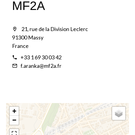
MF2A
21, rue de la Division Leclerc
91300 Massy
France
+33 1 69 30 03 42
f.aranka@mf2a.fr
+
−