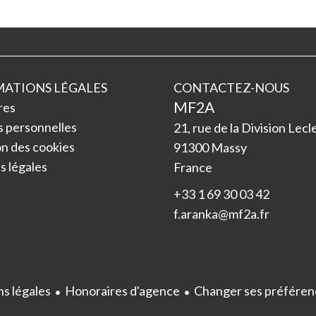
ATIONS LÉGALES
CONTACTEZ-NOUS
MF2A
res
 personnelles
21, rue de la Division Lecl
ion des cookies
91300
Massy
 légales
France
+33 1 69 30 03 42
f.aranka@mf2a.fr
s légales
Honoraires d'agence
Changer ses préféren