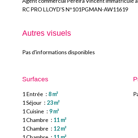
Agent commercial Pereira Vincent immatriculé 
RC PRO LLOYD'S N°101PGMAN-AW11619
Autres visuels
Pas d'informations disponibles
Surfaces
P
1 Entrée
8 m²
Pa
1 Séjour
23 m²
1 Cuisine
9 m²
1 Chambre
11 m²
1 Chambre
12 m²
1 Chambre
11 m²