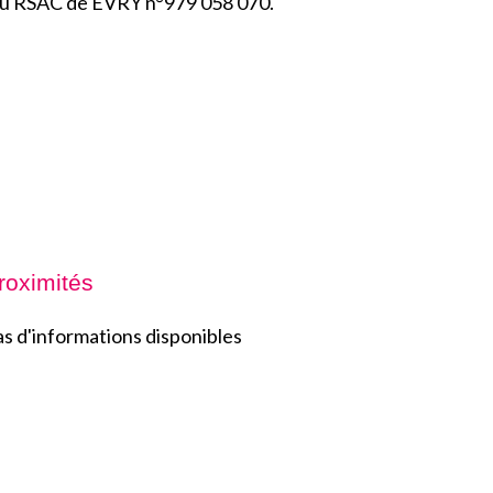
au RSAC de EVRY n°979 058 070.
roximités
s d'informations disponibles