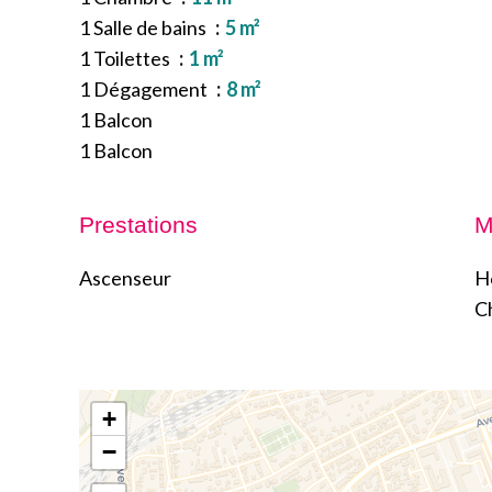
1 Salle de bains
5 m²
1 Toilettes
1 m²
1 Dégagement
8 m²
1 Balcon
1 Balcon
Prestations
M
Ascenseur
H
C
+
−