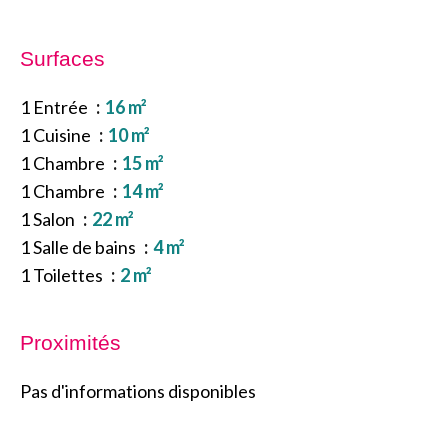
Surfaces
1 Entrée
16 m²
1 Cuisine
10 m²
1 Chambre
15 m²
1 Chambre
14 m²
1 Salon
22 m²
1 Salle de bains
4 m²
1 Toilettes
2 m²
Proximités
Pas d'informations disponibles