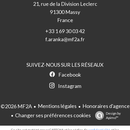
21, rue de la Division Leclerc
91300
Massy
France
+33 1 69 30 03 42
f.aranka@mf2a.fr
SUIVEZ-NOUS SUR LES RÉSEAUX
Facebook
Instagram
Mentions légales
Honoraires d'agence
©2026 MF2A
Design by
Changer ses préférences cookies
Apimo™
Ce site est protégé par reCAPTCHA et les règles de
confidentialité
et les