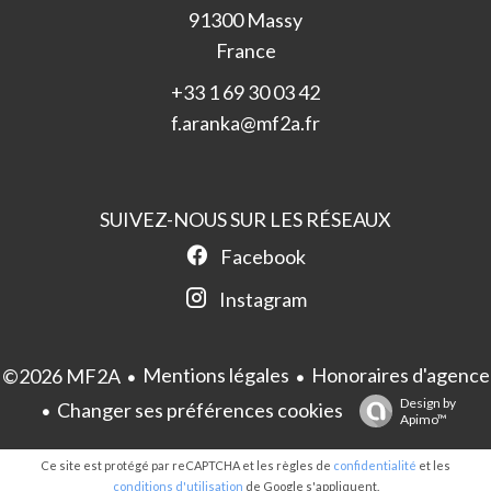
91300
Massy
France
+33 1 69 30 03 42
f.aranka@mf2a.fr
SUIVEZ-NOUS SUR LES RÉSEAUX
Facebook
Instagram
Mentions légales
Honoraires d'agence
©2026 MF2A
Design by
Changer ses préférences cookies
Apimo™
Ce site est protégé par reCAPTCHA et les règles de
confidentialité
et les
conditions d'utilisation
de Google s'appliquent.