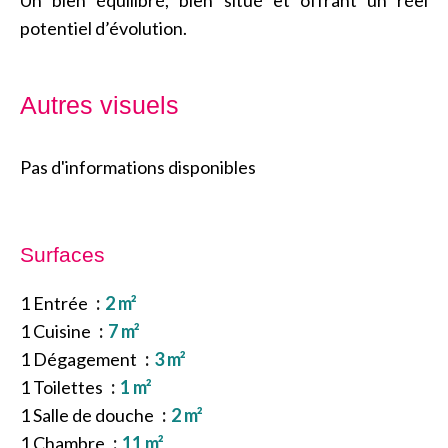
Un bien équilibré, bien situé et offrant un réel
potentiel d’évolution.
Autres visuels
Pas d'informations disponibles
Surfaces
1 Entrée
2 m²
1 Cuisine
7 m²
1 Dégagement
3 m²
1 Toilettes
1 m²
1 Salle de douche
2 m²
1 Chambre
11 m²